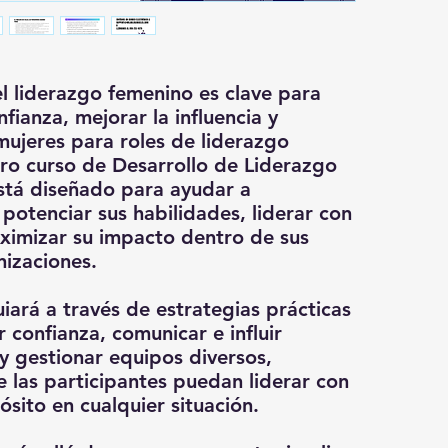
implemen
capacita
¿Durante
entorno 
empresas
Este cur
program
Una vez 
completa
informac
año comp
el liderazgo femenino es clave para
support
el mater
nfianza, mejorar la influencia y
mujeres para roles de liderazgo
¿Qué apr
tro curso de Desarrollo de Liderazgo
stá diseñado para ayudar a
Forta
 potenciar sus habilidades, liderar con
decis
ximizar su impacto dentro de sus
prior
Comun
nizaciones.
ideas
Lider
uiará a través de estrategias prácticas
fomen
r confianza, comunicar e influir
relac
y gestionar equipos diversos,
Resol
 las participantes puedan liderar con
estra
ósito en cualquier situación.
efect
Mante
biene