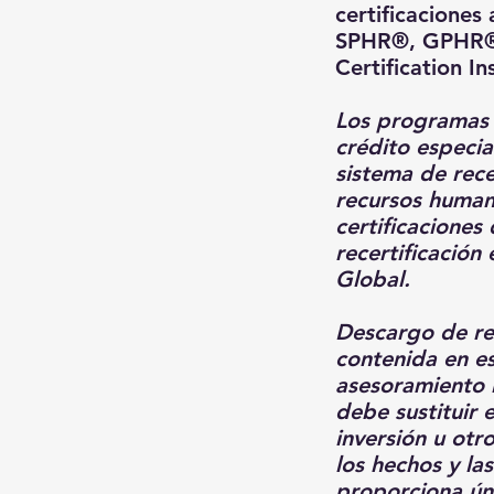
certificacion
SPHR®, GPHR®,
Certification I
Los programas 
crédito especia
sistema de rece
recursos humano
certificaciones
recertificación
Global.
Descargo de re
contenida en e
asesoramiento l
debe sustituir 
inversión u otr
los hechos y las
proporciona úni