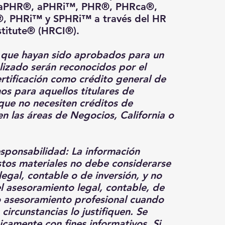
es aPHR®, aPHRi™, PHR®, PHRca®,
¿Puedo a
 PHRi™ y SPHRi™ a través del HR
nstitute® (HRCI®).
Sí, nues
dispositi
que hayan sido aprobados para un
tabletas
lizado serán reconocidos por el
lugar.
rtificación como crédito general de
s para aquellos titulares de
¿Por qué
para Mu
 que no necesiten créditos de
 en las áreas de Negocios, California o
El desar
importan
confianz
sponsabilidad: La información
profesio
stos materiales no debe considerarse
tomar de
egal, contable o de inversión, y no
manera e
de sus o
el asesoramiento legal, contable, de
Además, 
o asesoramiento profesional cuando
represen
 circunstancias lo justifiquen. Se
en puest
camente con fines informativos. Si