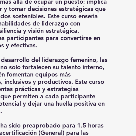
 más allá de ocupar un puesto: implica
con é
ar y tomar decisiones estratégicas que
Plani
dos sostenibles. Este curso enseña
estab
habilidades de liderazgo con
plan 
iliencia y visión estratégica,
s participantes para convertirse en
¿Existe a
curso?
s y efectivas.
Sí, al fi
l desarrollo del liderazgo femenino, las
certific
no solo fortalecen su talento interno,
detalles
én fomentan equipos más
solicitu
inclusivos y productivos. Este curso
aprobad
ntas prácticas y estrategias
¿Qué tip
 que permiten a cada participante
pregunt
tencial y dejar una huella positiva en
.
Ofrecemo
discusió
ha sido preaprobado para 1.5 horas
pregunta
ecertificación (General) para las
estudian